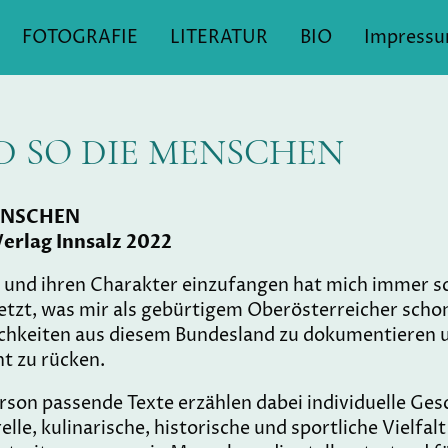
FOTOGRAFIE
LITERATUR
BIO
Impress
D SO DIE MENSCHEN
MENSCHEN
Verlag Innsalz 2022
und ihren Charakter einzufangen hat mich immer sc
tzt, was mir als gebürtigem Oberösterreicher schon
chkeiten aus diesem Bundesland zu dokumentieren u
ht zu rücken.
erson passende Texte erzählen dabei individuelle Ge
elle, kulinarische, historische und sportliche Vielfal